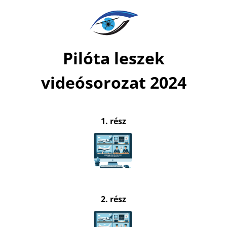
Kihagyás
Pilóta leszek
videósorozat 2024
1. rész
2. rész