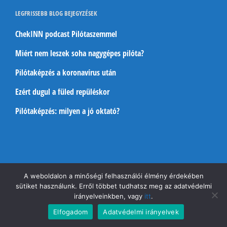
LEGFRISSEBB BLOG BEJEGYZÉSEK
ChekINN podcast Pilótaszemmel
Miért nem leszek soha nagygépes pilóta?
Pilótaképzés a koronavírus után
Ezért dugul a füled repüléskor
Pilótaképzés: milyen a jó oktató?
A weboldalon a minőségi felhasználói élmény érdekében
sütiket használunk. Erről többet tudhatsz meg az adatvédelmi
Copyright 2026 Pilótaszemmel | Minden jog fenntartva!
Pilótaszemmel
irányelveinkben, vagy
itt
.
Általános szerződési feltételek
|
Adatkezelési szabályzat
|
Elfogadom
Adatvédelmi irányelvek
Sütikezelés