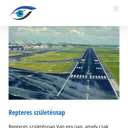
Kihagyás
Repteres születésnap
Repteres születésnap Van egy nap, amely csak