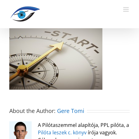
Kihagyás
About the Author:
Gere Tomi
A Pilótaszemmel alapítója, PPL pilóta, a
Pilóta leszek c. könyv
írója vagyok.