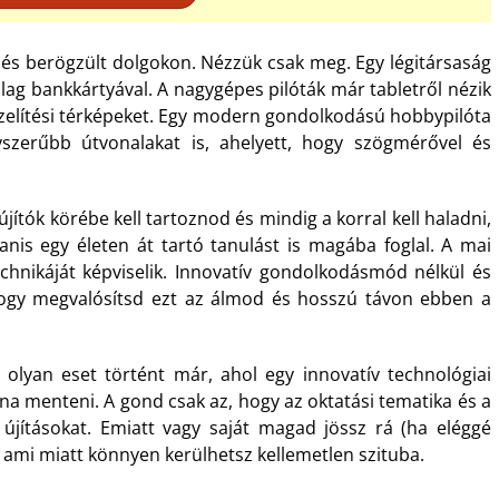
tt és berögzült dolgokon. Nézzük csak meg. Egy légitársaság
ólag bankkártyával. A nagygépes pilóták már tabletről nézik
lítési térképeket. Egy modern gondolkodású hobbypilóta
gyszerűbb útvonalakat is, ahelyett, hogy szögmérővel és
jítók körébe kell tartoznod és mindig a korral kell haladni,
anis egy életen át tartó tanulást is magába foglal. A mai
chnikáját képviselik. Innovatív gondolkodásmód nélkül és
 hogy megvalósítsd ezt az álmod és hosszú távon ebben a
olyan eset történt már, ahol egy innovatív technológiai
lna menteni. A gond csak az, hogy az oktatási tematika és a
újításokat. Emiatt vagy saját magad jössz rá (ha eléggé
 ami miatt könnyen kerülhetsz kellemetlen szituba.