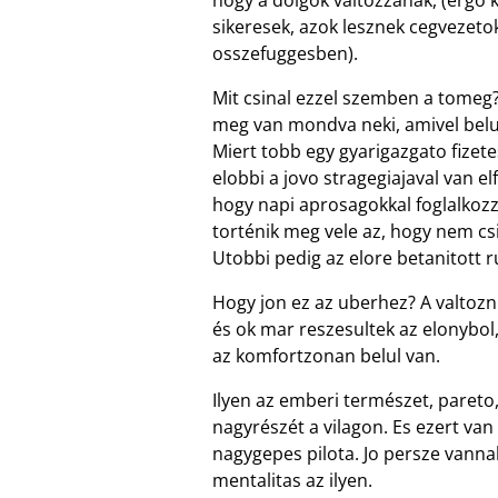
sikeresek, azok lesznek cegvezeto
osszefuggesben).
Mit csinal ezzel szemben a tomeg?
meg van mondva neki, amivel bel
Miert tobb egy gyarigazgato fizet
elobbi a jovo stragegiajaval van el
hogy napi aprosagokkal foglalkozz
torténik meg vele az, hogy nem csi
Utobbi pedig az elore betanitott ru
Hogy jon ez az uberhez? A valtozn
és ok mar reszesultek az elonybol
az komfortzonan belul van.
Ilyen az emberi természet, pareto,
nagyrészét a vilagon. Es ezert van
nagygepes pilota. Jo persze vann
mentalitas az ilyen.