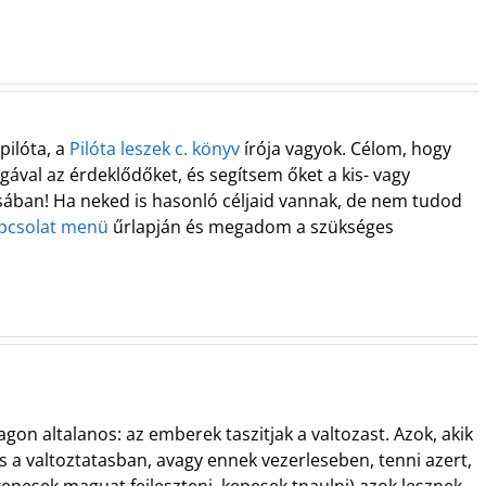
pilóta, a
Pilóta leszek c. könyv
írója vagyok. Célom, hogy
ával az érdeklődőket, és segítsem őket a kis- vagy
ában! Ha neked is hasonló céljaid vannak, de nem tudod
pcsolat menü
űrlapján és megadom a szükséges
agon altalanos: az emberek taszitjak a valtozast. Azok, akik
s a valtoztatasban, avagy ennek vezerleseben, tenni azert,
kepesek maguat fejleszteni, kepesek tnaulni) azok lesznek