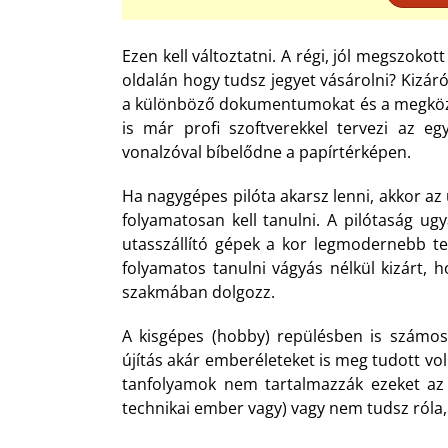
Ezen kell változtatni. A régi, jól megszoko
oldalán hogy tudsz jegyet vásárolni? Kizár
a különböző dokumentumokat és a megköze
is már profi szoftverekkel tervezi az e
vonalzóval bíbelődne a papírtérképen.
Ha nagygépes pilóta akarsz lenni, akkor az ú
folyamatosan kell tanulni. A pilótaság ugy
utasszállító gépek a kor legmodernebb te
folyamatos tanulni vágyás nélkül kizárt,
szakmában dolgozz.
A kisgépes (hobby) repülésben is számos 
újítás akár emberéleteket is meg tudott vo
tanfolyamok nem tartalmazzák ezeket az 
technikai ember vagy) vagy nem tudsz róla,