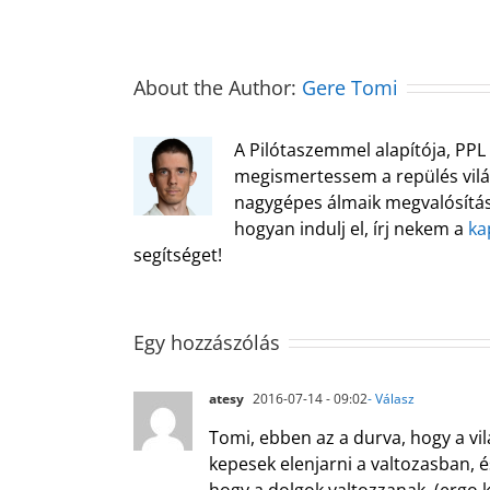
About the Author:
Gere Tomi
A Pilótaszemmel alapítója, PPL 
megismertessem a repülés világ
nagygépes álmaik megvalósítás
hogyan indulj el, írj nekem a
ka
segítséget!
Egy hozzászólás
atesy
2016-07-14 - 09:02
- Válasz
Tomi, ebben az a durva, hogy a vil
kepesek elenjarni a valtozasban, é
hogy a dolgok valtozzanak, (ergo 