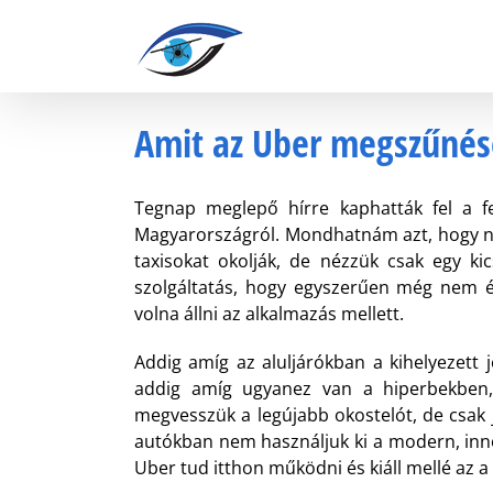
Kihagyás
Amit az Uber megszűnése
Tegnap meglepő hírre kaphatták fel a fe
Magyarországról. Mondhatnám azt, hogy ne
taxisokat okolják, de nézzük csak egy kic
szolgáltatás, hogy egyszerűen még nem ért
volna állni az alkalmazás mellett.
Addig amíg az aluljárókban a kihelyezett 
addig amíg ugyanez van a hiperbekben, 
megvesszük a legújabb okostelót, de csak j
autókban nem használjuk ki a modern, innov
Uber tud itthon működni és kiáll mellé az a