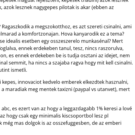
k, azok lesznek nagygepes pilotak is akar (ebben az
 Ragaszkodik a megszokotthoz, es azt szereti csinalni, ami
ulmarad a komfortzonajan. Hova kanyarodik ez a tema?
ese idealis esetben egy osszeszerelo munkasénal? Mert
foglalva, ennek erdekeben tanul, tesz, nincs raszorulva,
on, es ennek erdekeben be is tudja osztani az idejet, nem
nal semmit, ha nincs a szajaba ragva hogy mit kell csinalni.
tint ismetli.
i kepes, innovaciot kedvelo emberek elkezdtek hasznalni,
, a maradiak meg mentek taxizni (paypal vs utanvet), mert
 abc, es ezert van az hogy a leggazdagabb 1% keresi a lové
 az hogy csak egy minimalis kiscsoportbol lesz pl
ak még mas dolgok is az osszefuggesben, de az emberi