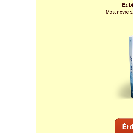
Ez b
Most névre s
Érd