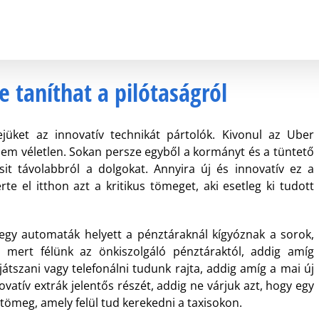
 taníthat a pilótaságról
jüket az innovatív technikát pártolók. Kivonul az Uber
m véletlen. Sokan persze egyből a kormányt és a tüntető
sit távolabbról a dolgokat. Annyira új és innovatív ez a
e el itthon azt a kritikus tömeget, aki esetleg ki tudott
jegy automaták helyett a pénztáraknál kígyóznak a sorok,
mert félünk az önkiszolgáló pénztáraktól, addig amíg
átszani vagy telefonálni tudunk rajta, addig amíg a mai új
atív extrák jelentős részét, addig ne várjuk azt, hogy egy
 tömeg, amely felül tud kerekedni a taxisokon.