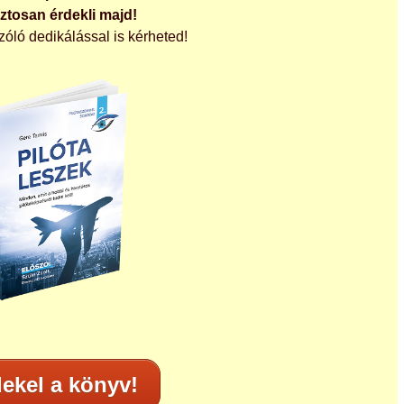
iztosan érdekli majd!
zóló dedikálással is kérheted!
ekel a könyv!