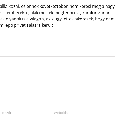
 valllalkozni, es ennek kovetkezteben nem keresi meg a nagy
keres emberekre, akik mertek megtenni ezt, komfortzonan
ak olyanok is a vilagon, akik ugy lettek sikeresek, hogy nem
mi epp privatizalasra kerult.