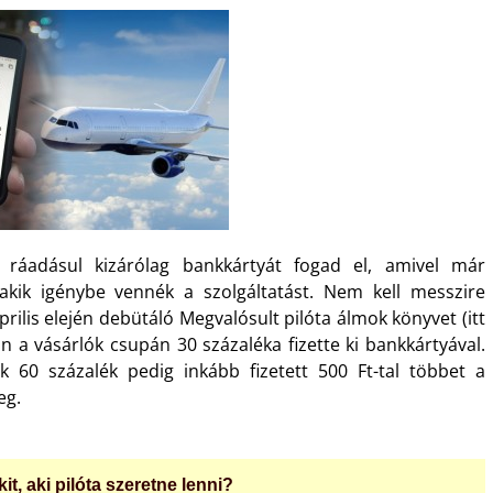
 ráadásul kizárólag bankkártyát fogad el, amivel már
kik igénybe vennék a szolgáltatást. Nem kell messzire
rilis elején debütáló Megvalósult pilóta álmok könyvet (itt
 a vásárlók csupán 30 százaléka fizette ki bankkártyával.
k 60 százalék pedig inkább fizetett 500 Ft-tal többet a
eg.
it, aki pilóta szeretne lenni?