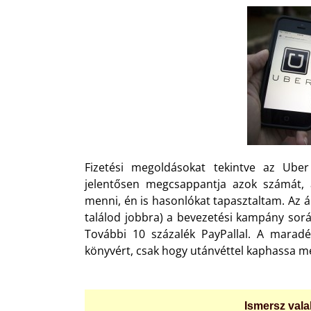
Fizetési megoldásokat tekintve az Uber
jelentősen megcsappantja azok számát, a
menni, én is hasonlókat tapasztaltam. Az áp
találod jobbra) a bevezetési kampány során
További 10 százalék PayPallal. A maradé
könyvért, csak hogy utánvéttel kaphassa m
Ismersz valak