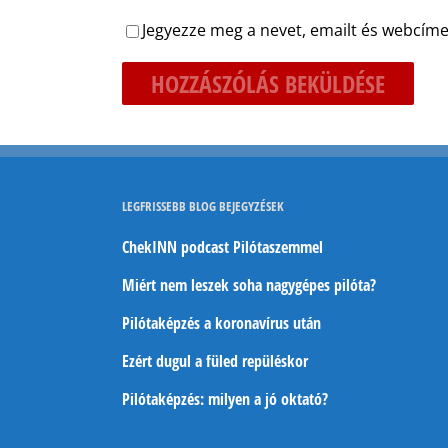
Jegyezze meg a nevet, emailt és webcíme
LEGFRISSEBB BLOG BEJEGYZÉSEK
ChekINN podcast Pilótaszemmel
Miért nem leszek soha nagygépes pilóta?
Pilótaképzés a koronavírus után
Ezért dugul a füled repüléskor
Pilótaképzés: milyen a jó oktató?