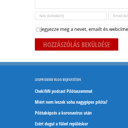
Jegyezze meg a nevet, emailt és webcíme
LEGFRISSEBB BLOG BEJEGYZÉSEK
ChekINN podcast Pilótaszemmel
Miért nem leszek soha nagygépes pilóta?
Pilótaképzés a koronavírus után
Ezért dugul a füled repüléskor