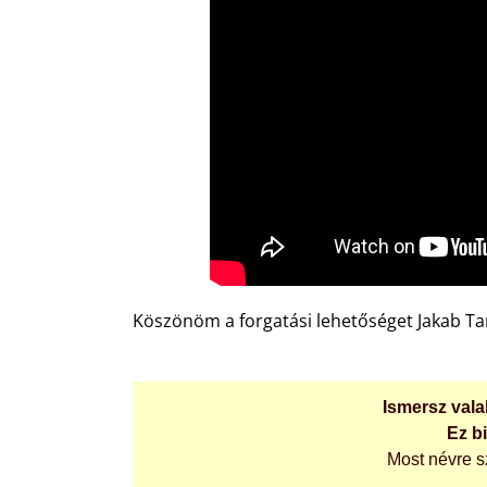
Köszönöm a forgatási lehetőséget Jakab Ta
Ismersz valak
Ez b
Most névre s