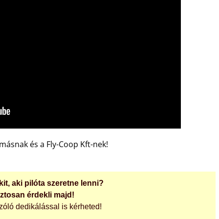
másnak és a Fly-Coop Kft-nek!
it, aki pilóta szeretne lenni?
iztosan érdekli majd!
zóló dedikálással is kérheted!