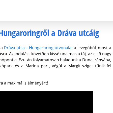
 Hungaroringről a Dráva utcáig
 a
Dráva utca – Hungaroring útvonalat
a levegőből, most a
sra. Az indulást követően kissé unalmas a táj, az első nagy
mópontja. Ezután folyamatosan haladunk a Duna irányába,
ópark és a Marina part, végül a Margit-sziget tűnik fel
sra a maximális élményért!