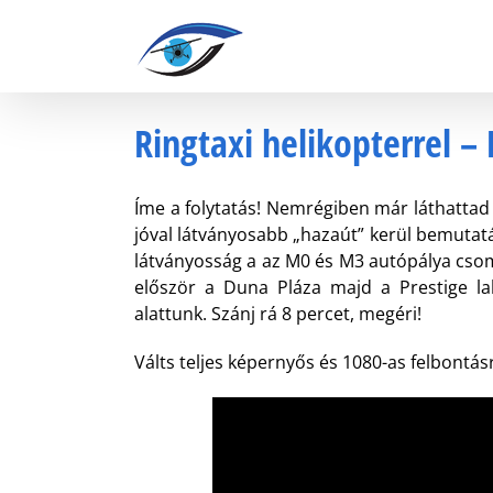
Kihagyás
Ringtaxi helikopterrel –
Íme a folytatás! Nemrégiben már láthattad
jóval látványosabb „hazaút” kerül bemutatá
látványosság a az M0 és M3 autópálya cso
először a Duna Pláza majd a Prestige lak
alattunk. Szánj rá 8 percet, megéri!
Válts teljes képernyős és 1080-as felbontá